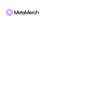
Huling Na-update: [16 PEBRERO 2026]
Patakaran sa 
Moderasyon ng 
Nilalaman at 
Katanggap-tanggap 
na Paggamit