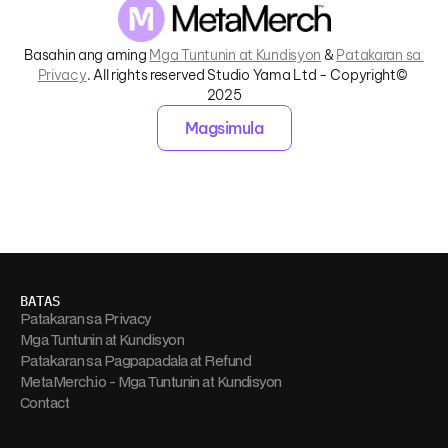
Basahin ang aming 
Mga Tuntunin at Kundisyon
 & 
Patakaran sa 
Privacy
. All rights reserved Studio Yama Ltd - Copyright© 
2025
Magsimula
BATAS
Patakaran sa Privacy
Mga Tuntunin at Kundisyon
Patakaran sa Pagpapadala at Refund
MetaMerch.io - Mga Tuntunin at Kundisyon
Contact