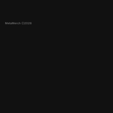
MetaMerch ⓒ2026