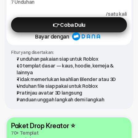
7 Unduhan
/satu kali
👉 Coba Dulu
Bayar dengan
Fitur yang disertakan:
7 unduhan pakaian siap untuk Roblox
10 templat dasar — kaus, hoodie, kemeja & 
lainnya
Tidak memerlukan keahlian Blender atau 3D
Unduhan file siap pakai untuk Roblox
Pratinjau avatar 3D langsung
Panduan unggah langkah demi langkah
Paket Drop Kreator ⭐
70+ Templat