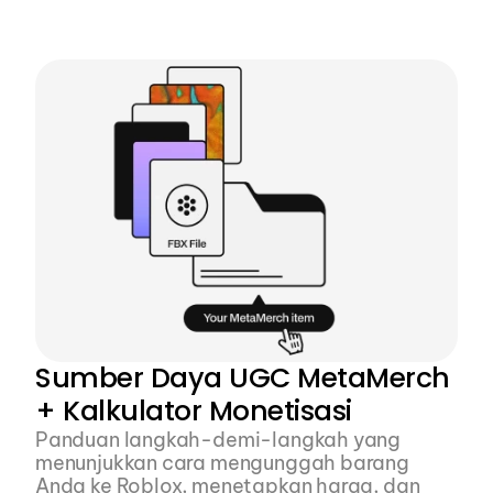
Dari desain hingga unduhan, buat file FBX 
yang sudah dirig, siap digunakan di Roblox, 
dan sepenuhnya bertekstur dalam 10 menit
Sumber Daya UGC MetaMerch 
+ Kalkulator Monetisasi
Panduan langkah-demi-langkah yang 
menunjukkan cara mengunggah barang 
Anda ke Roblox, menetapkan harga, dan 