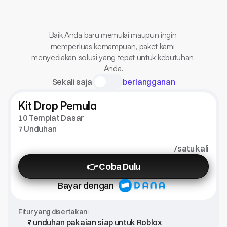
Semua
dengan
satu
harga
tetap.
Tanpa
biaya
tersembunyi.
Baik Anda baru memulai maupun ingin 
memperluas kemampuan, paket kami 
menyediakan solusi yang tepat untuk kebutuhan 
Anda.
Sekali saja
berlangganan
Kit Drop Pemula
10 Templat Dasar
7 Unduhan
/satu kali
👉 Coba Dulu
Bayar dengan
Fitur yang disertakan:
7 unduhan pakaian siap untuk Roblox