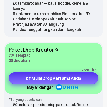
10 templat dasar — kaus, hoodie, kemeja & 
lainnya
Tidak memerlukan keahlian Blender atau 3D
Unduhan file siap pakai untuk Roblox
Pratinjau avatar 3D langsung
Panduan unggah langkah demi langkah
Paket Drop Kreator ⭐
70+ Templat
20 Unduhan
/satu kali
👉 Mulai Drop Pertama Anda
Bayar dengan
Fitur yang disertakan:
20 unduhan pakaian siap pakai untuk Roblox