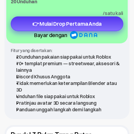
20 Unduhan
/satu kali
👉 Mulai Drop Pertama Anda
Bayar dengan
Fitur yang disertakan:
20 unduhan pakaian siap pakai untuk Roblox
70+ templat premium — streetwear, aksesori & 
lainnya
Discord Khusus Anggota
Tidak memerlukan keterampilan Blender atau 
3D
Unduhan file siap pakai untuk Roblox
Pratinjau avatar 3D secara langsung
Panduan unggah langkah demi langkah