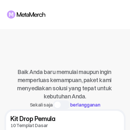
Semua
untuk
satu
harga
tetap.
tanpa
biaya
tersembunyi.
Baik Anda baru memulai maupun ingin 
memperluas kemampuan, paket kami 
menyediakan solusi yang tepat untuk 
kebutuhan Anda.
Sekali saja
berlangganan
Kit Drop Pemula
10 Templat Dasar