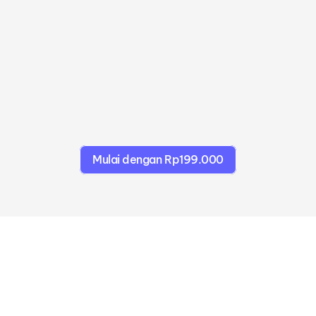
Dengan Glass Animals, kami 
menghidupkan estetika Dreamland 
mereka melalui UGC wearable kustom 
di Roblox.
Universal Music Inggris
Mulai dengan Rp199.000
Pertanyaan yang Sering Diajukan