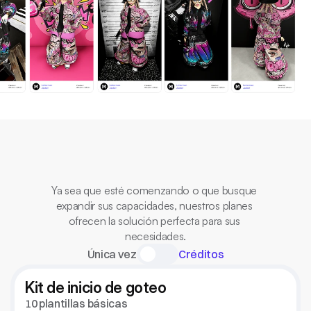
Todo
por
un
único
precio
fijo.
Sin
cargos
ocultos.
Ya sea que esté comenzando o que busque 
expandir sus capacidades, nuestros planes 
ofrecen la solución perfecta para sus 
necesidades.
Única vez
Créditos
Kit de inicio de goteo
10 plantillas básicas