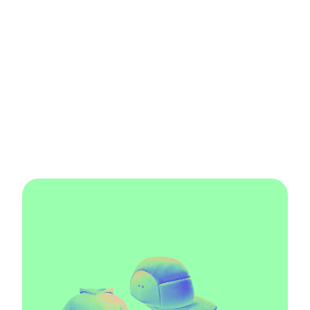
No se requieren 
habilidades de 3D
No se requieren habilidades de 3D 
porque la herramienta elimina esa 
necesidad, empoderando a los 
diseñadores