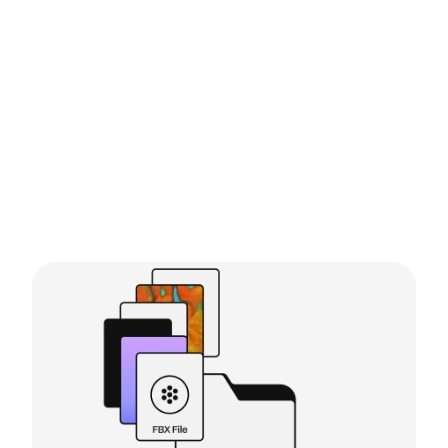
UGC Listo para Roblox en
10 minutos
Desde el diseño hasta la descarga, crea un 
archivo FBX con rigging, texturizado 
completo y listo para Roblox en 10 minutos